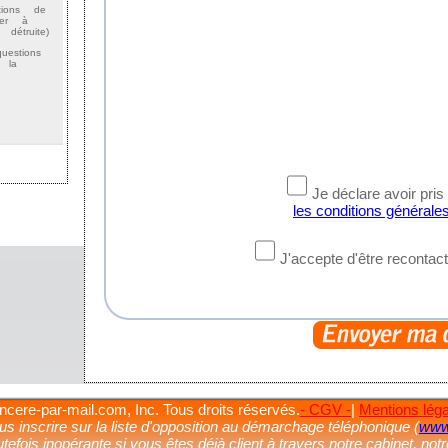
tions de
der à
étruite)
estions
 la
Je déclare avoir pri
les conditions générale
J'accepte d'être reconta
cere-par-mail.com, Inc. Tous droits réservés.
- CGV -
|
Mentions lég
 inscrire sur la liste d'opposition au démarchage téléphonique (
www.
utefois inopérante si vous êtes déjà client à travers notre cabinet, not