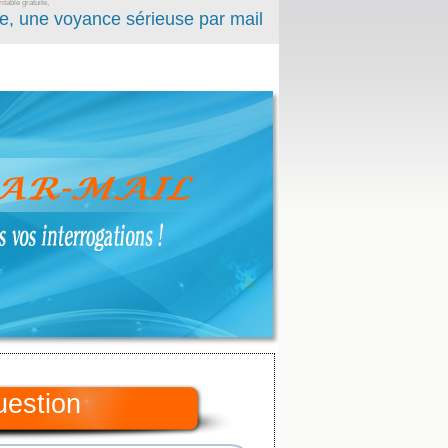
table gratuite,
e, une voyance sérieuse par mail
uestion