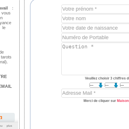
vail
:
 vous
en
yance
 le
de
arots
al).
TRE
Veuillez choisir 3 chiffres d
MAIL
Merci de cliquer sur
Maison
ou plus