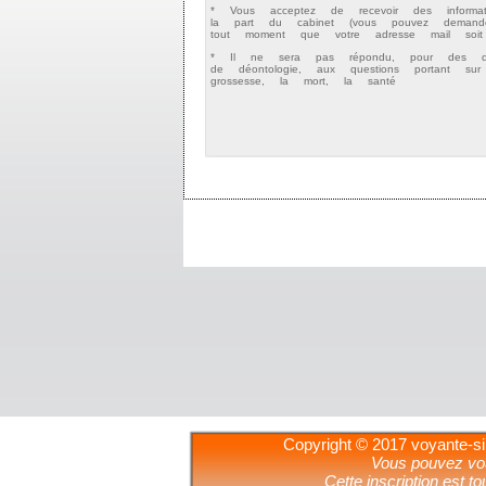
* Vous acceptez de recevoir des informa
la part du cabinet (vous pouvez deman
tout moment que votre adresse mail soit d
* Il ne sera pas répondu, pour des qu
de déontologie, aux questions portant sur
grossesse, la mort, la santé
Copyright © 2017 voyante-sin
Vous pouvez vous
Cette inscription est to