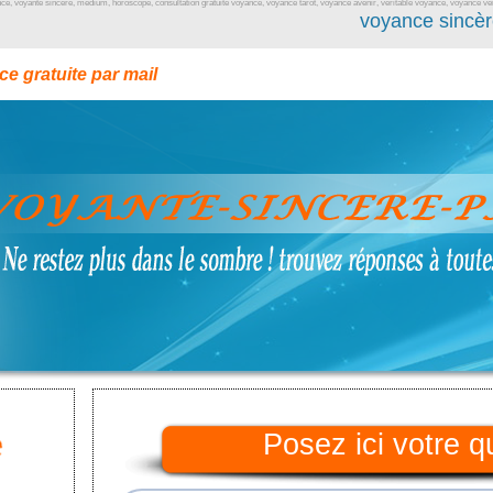
nce, voyante sincere, medium, horoscope, consultation gratuite voyance, voyance tarot, voyance avenir, veritable voyance, voyance veri
voyance sincèr
e gratuite par mail
Posez ici votre q