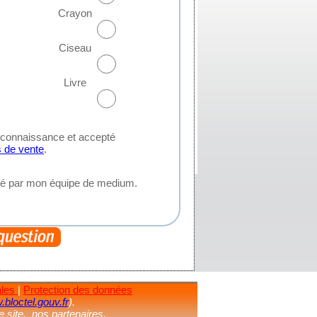
Crayon
Ciseau
Livre
s connaissance et accepté
s de vente
.
cté par mon équipe de medium.
ales
|
Protection des données
bloctel.gouv.fr
).
re site, nos partenaires.